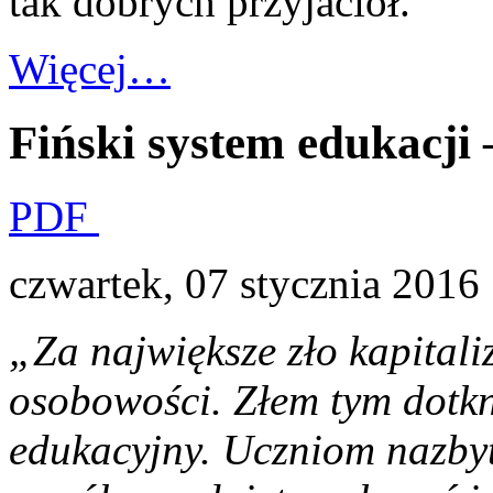
tak dobrych przyjaciół.
Więcej…
Fiński system edukacji 
PDF
czwartek, 07 stycznia 2016
„Za największe zło kapital
osobowości. Złem tym dotkni
edukacyjny. Uczniom nazbyt 