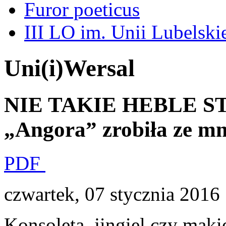
Furor poeticus
III LO im. Unii Lubelski
Uni(i)Wersal
NIE TAKIE HEBLE ST
„Angora” zrobiła ze mn
PDF
czwartek, 07 stycznia 2016
Konsoleta, jingiel czy makie