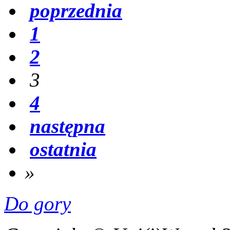
poprzednia
1
2
3
4
następna
ostatnia
»
Do gory