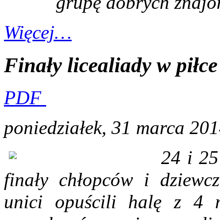
grupę dobrych znajo
Więcej…
Finały licealiady w piłce
PDF
poniedziałek, 31 marca 20
24 i 25
finały chłopców i dziewcz
unici opuścili halę z 4 