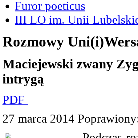
Furor poeticus
III LO im. Unii Lubelski
Rozmowy Uni(i)Wers
Maciejewski zwany Zygą
intrygą
PDF
27 marca 2014
Poprawiony
Podczas r