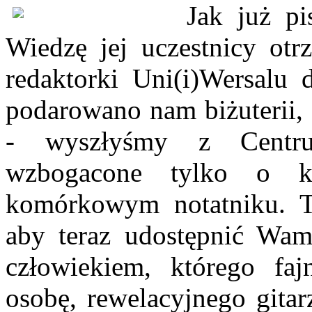
Jak już pi
Wiedzę jej uczestnicy otr
redaktorki Uni(i)Wersalu 
podarowano nam biżuterii,
- wyszłyśmy z Centru
wzbogacone tylko o k
komórkowym notatniku. To
aby teraz udostępnić Wam
człowiekiem, którego faj
osobę, rewelacyjnego gita