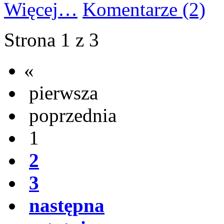
Więcej…
Komentarze (2)
Strona 1 z 3
«
pierwsza
poprzednia
1
2
3
następna