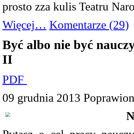
prosto zza kulis Teatru Na
Więcej…
Komentarze (29)
Być albo nie być nauczyc
II
PDF
09 grudnia 2013
Poprawion
N