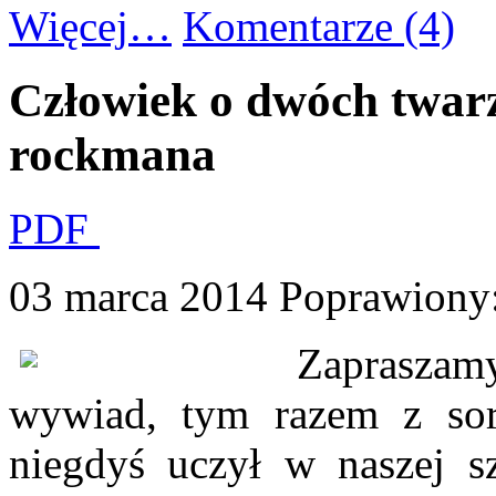
Więcej…
Komentarze (4)
Człowiek o dwóch twarz
rockmana
PDF
03 marca 2014
Poprawiony
Zaprasza
wywiad, tym razem z so
niegdyś uczył w naszej s