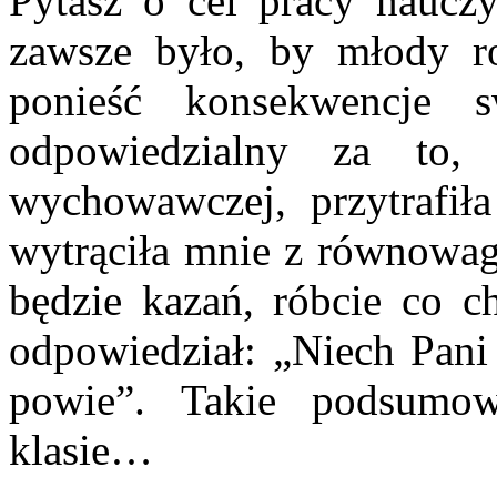
Pytasz o cel pracy naucz
zawsze było, by młody roz
ponieść konsekwencje 
odpowiedzialny za to,
wychowawczej, przytrafiła
wytrąciła mnie z równowag
będzie kazań, róbcie co c
odpowiedział: „Niech Pani
powie”. Takie podsumo
klasie…